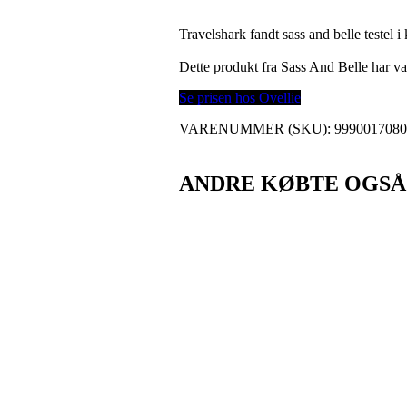
Travelshark fandt sass and belle testel i
Dette produkt fra Sass And Belle har 
Se prisen hos Ovellie
VARENUMMER (SKU):
999001708
ANDRE KØBTE OGSÅ