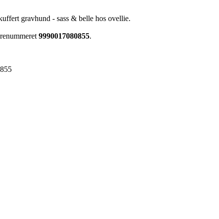
 kuffert gravhund - sass & belle hos ovellie.
varenummeret
9990017080855
.
0855