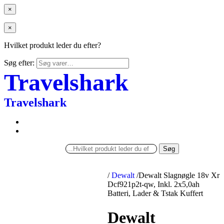
×
×
Hvilket produkt leder du efter?
Søg efter:
Travelshark
Travelshark
Søg
/
Dewalt
/
Dewalt Slagnøgle 18v Xr
Dcf921p2t-qw, Inkl. 2x5,0ah
Batteri, Lader & Tstak Kuffert
Dewalt