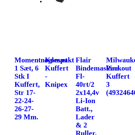
Momentnøglesæt
Kompakt
Flair
Milwauk
1 Sæt, 6
Kuffert
Bindemaskine
Packout
Stk I
-
Fl-
Kuffert
Kuffert,
Knipex
40rt/2
3
Str 17-
2x14,4v
(4932464
22-24-
Li-Ion
26-27-
Batt.,
29 Mm.
Lader
& 2
Ruller.