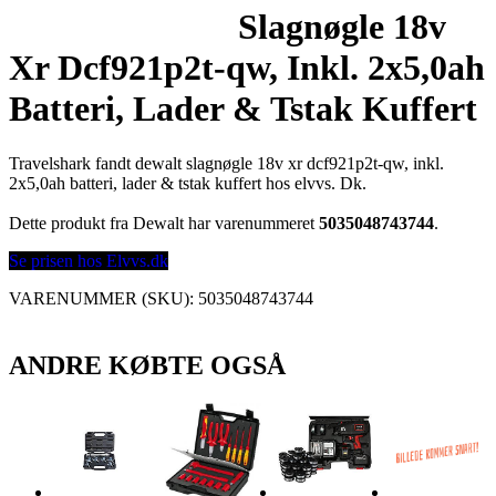
Slagnøgle 18v
Xr Dcf921p2t-qw, Inkl. 2x5,0ah
Batteri, Lader & Tstak Kuffert
Travelshark fandt dewalt slagnøgle 18v xr dcf921p2t-qw, inkl.
2x5,0ah batteri, lader & tstak kuffert hos elvvs. Dk.
Dette produkt fra Dewalt har varenummeret
5035048743744
.
Se prisen hos Elvvs.dk
VARENUMMER (SKU):
5035048743744
ANDRE KØBTE OGSÅ