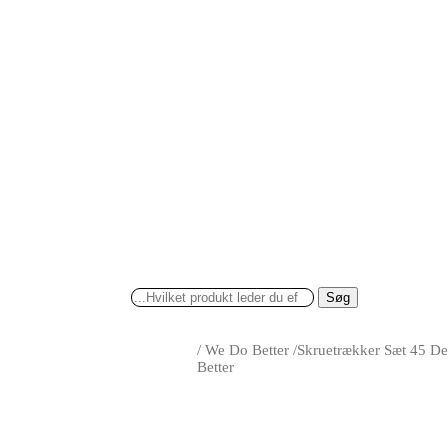
Søg
/
We Do Better
/
Skruetrækker Sæt 45 D
Better