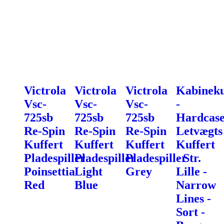
Victrola
Victrola
Victrola
Kabineku
Vsc-
Vsc-
Vsc-
-
725sb
725sb
725sb
Hardcas
Re-Spin
Re-Spin
Re-Spin
Letvægts
Kuffert
Kuffert
Kuffert
Kuffert
Pladespiller
Pladespiller
Pladespiller
- Str.
Poinsettia
Light
Grey
Lille -
Red
Blue
Narrow
Lines -
Sort -