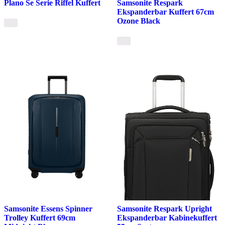
Plano Se Serie Riffel Kuffert
Samsonite Respark
Ekspanderbar Kuffert 67cm
Ozone Black
Samsonite Essens Spinner
Samsonite Respark Upright
Trolley Kuffert 69cm
Ekspanderbar Kabinekuffert