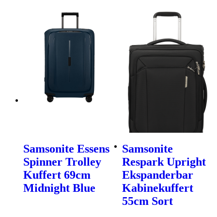
Samsonite Essens
Samsonite
Spinner Trolley
Respark Upright
Kuffert 69cm
Ekspanderbar
Midnight Blue
Kabinekuffert
55cm Sort