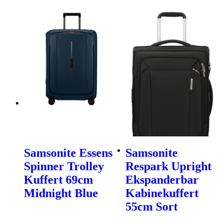
Samsonite Essens
Samsonite
Spinner Trolley
Respark Upright
Kuffert 69cm
Ekspanderbar
Midnight Blue
Kabinekuffert
55cm Sort