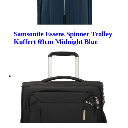
Samsonite Essens Spinner Trolley
Kuffert 69cm Midnight Blue