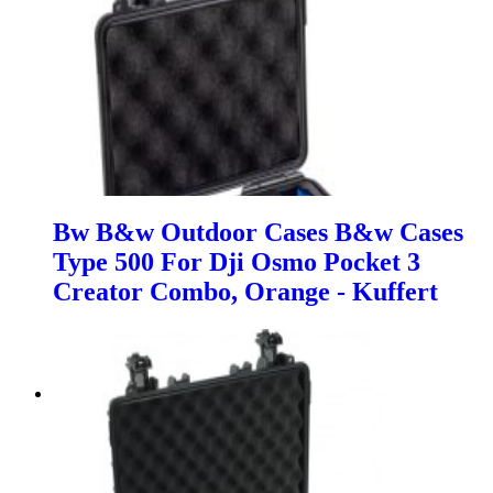
Bw B&w Outdoor Cases B&w Cases
Type 500 For Dji Osmo Pocket 3
Creator Combo, Orange - Kuffert