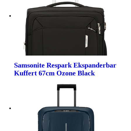
Samsonite Respark Ekspanderbar
Kuffert 67cm Ozone Black