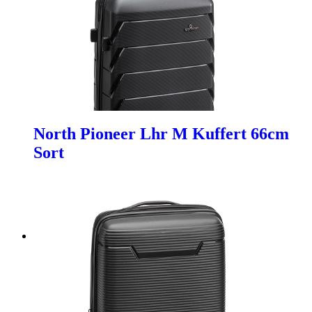
North Pioneer Lhr M Kuffert 66cm
Sort