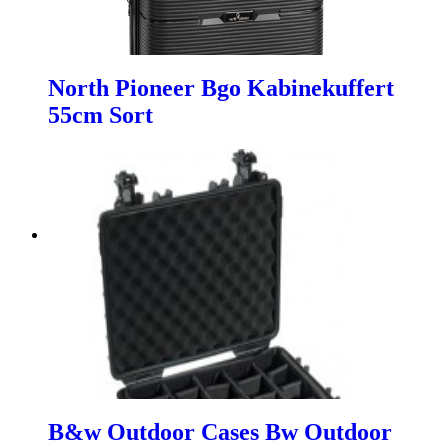
North Pioneer Bgo Kabinekuffert
55cm Sort
B&w Outdoor Cases Bw Outdoor