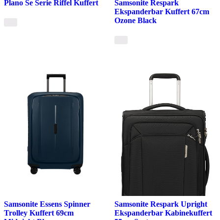
Plano Se Serie Riffel Kuffert
Samsonite Respark
Ekspanderbar Kuffert 67cm
Ozone Black
Samsonite Essens Spinner
Samsonite Respark Upright
Trolley Kuffert 69cm
Ekspanderbar Kabinekuffert