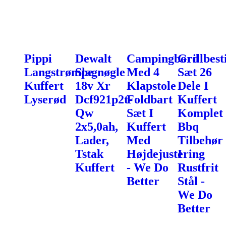
Pippi
Dewalt
Campingbord
Grillbest
Langstrømpe
Slagnøgle
Med 4
Sæt 26
Kuffert
18v Xr
Klapstole
Dele I
Lyserød
Dcf921p2t-
Foldbart
Kuffert
Qw
Sæt I
Komplet
2x5,0ah,
Kuffert
Bbq
Lader,
Med
Tilbehør
Tstak
Højdejustering
I
Kuffert
- We Do
Rustfrit
Better
Stål -
We Do
Better