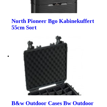
North Pioneer Bgo Kabinekuffert
55cm Sort
B&w Outdoor Cases Bw Outdoor