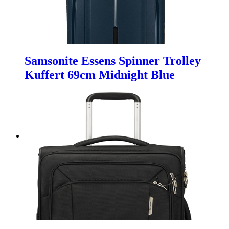
Samsonite Essens Spinner Trolley
Kuffert 69cm Midnight Blue