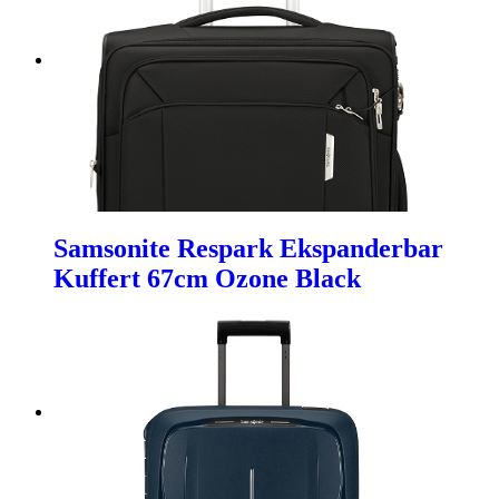
Samsonite Respark Ekspanderbar
Kuffert 67cm Ozone Black