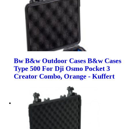
Bw B&w Outdoor Cases B&w Cases
Type 500 For Dji Osmo Pocket 3
Creator Combo, Orange - Kuffert