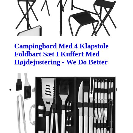
Campingbord Med 4 Klapstole
Foldbart Sæt I Kuffert Med
Højdejustering - We Do Better