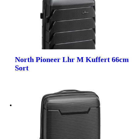
North Pioneer Lhr M Kuffert 66cm
Sort