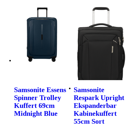
Samsonite Essens
Samsonite
Spinner Trolley
Respark Upright
Kuffert 69cm
Ekspanderbar
Midnight Blue
Kabinekuffert
55cm Sort