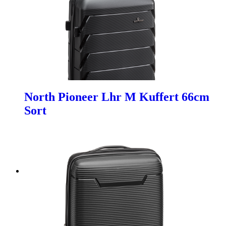
North Pioneer Lhr M Kuffert 66cm
Sort