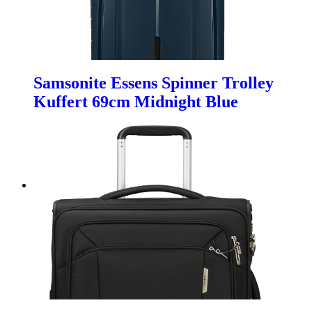
Samsonite Essens Spinner Trolley
Kuffert 69cm Midnight Blue