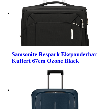
Samsonite Respark Ekspanderbar
Kuffert 67cm Ozone Black