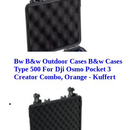
Bw B&w Outdoor Cases B&w Cases
Type 500 For Dji Osmo Pocket 3
Creator Combo, Orange - Kuffert