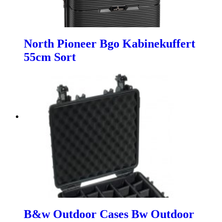
North Pioneer Bgo Kabinekuffert
55cm Sort
B&w Outdoor Cases Bw Outdoor