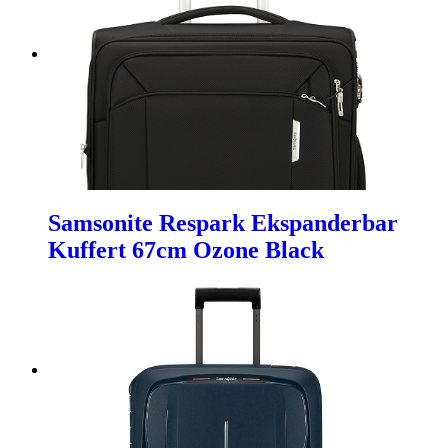
Samsonite Respark Ekspanderbar
Kuffert 67cm Ozone Black