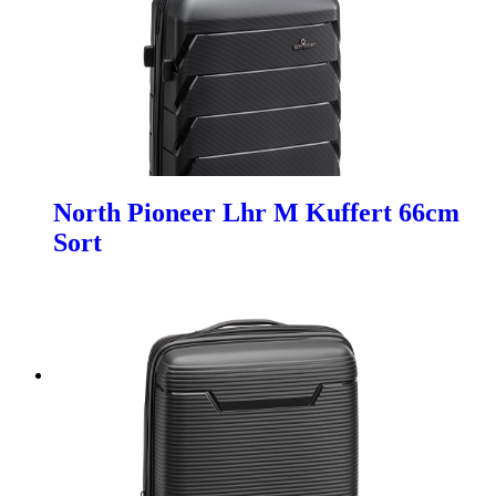
North Pioneer Lhr M Kuffert 66cm
Sort