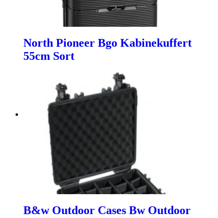
North Pioneer Bgo Kabinekuffert
55cm Sort
B&w Outdoor Cases Bw Outdoor