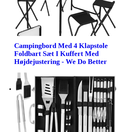
Campingbord Med 4 Klapstole
Foldbart Sæt I Kuffert Med
Højdejustering - We Do Better