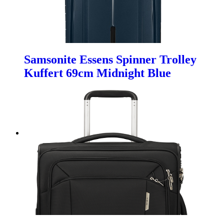
Samsonite Essens Spinner Trolley
Kuffert 69cm Midnight Blue