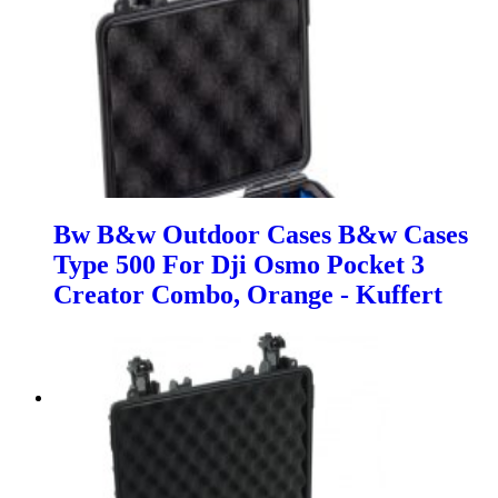
Bw B&w Outdoor Cases B&w Cases
Type 500 For Dji Osmo Pocket 3
Creator Combo, Orange - Kuffert