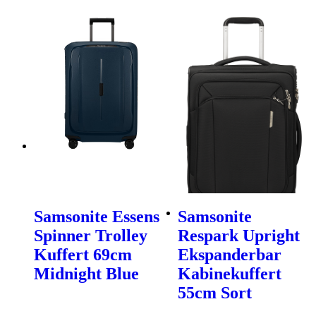
Samsonite Essens
Samsonite
Spinner Trolley
Respark Upright
Kuffert 69cm
Ekspanderbar
Midnight Blue
Kabinekuffert
55cm Sort