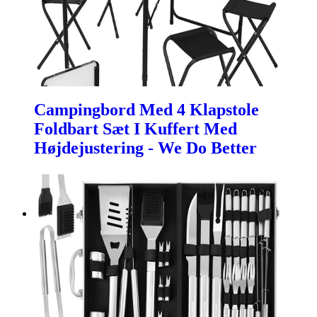
Campingbord Med 4 Klapstole
Foldbart Sæt I Kuffert Med
Højdejustering - We Do Better