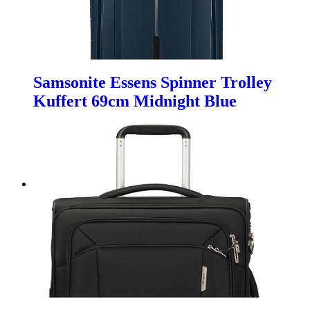
Samsonite Essens Spinner Trolley
Kuffert 69cm Midnight Blue