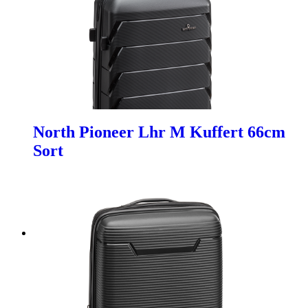
North Pioneer Lhr M Kuffert 66cm
Sort