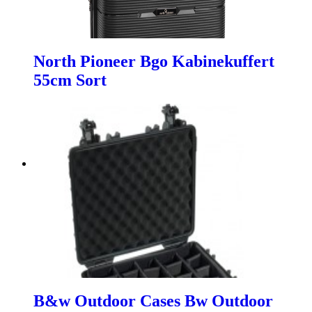
North Pioneer Bgo Kabinekuffert
55cm Sort
B&w Outdoor Cases Bw Outdoor