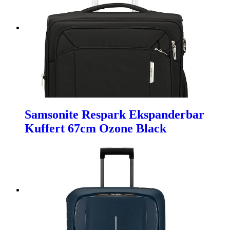
Samsonite Respark Ekspanderbar
Kuffert 67cm Ozone Black