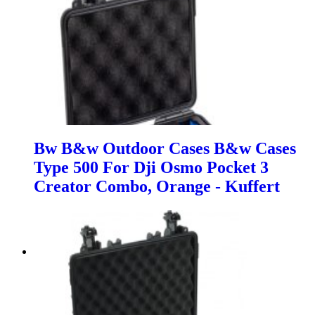
Bw B&w Outdoor Cases B&w Cases
Type 500 For Dji Osmo Pocket 3
Creator Combo, Orange - Kuffert