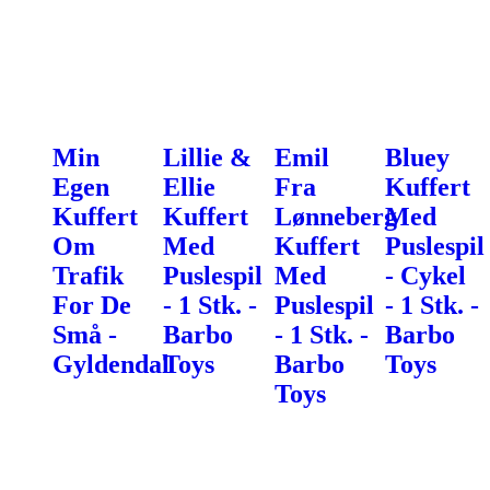
Min
Lillie &
Emil
Bluey
Egen
Ellie
Fra
Kuffert
Kuffert
Kuffert
Lønneberg
Med
Om
Med
Kuffert
Puslespil
Trafik
Puslespil
Med
- Cykel
For De
- 1 Stk. -
Puslespil
- 1 Stk. -
Små -
Barbo
- 1 Stk. -
Barbo
Gyldendal
Toys
Barbo
Toys
Toys