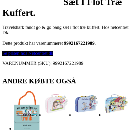
Sæt I Flot Træ
Kuffert.
Travelshark fandt go & go bang sæt i flot træ kuffert. Hos netcentret.
Dk.
Dette produkt har varenummeret
9992167221989
.
Se prisen hos Netcentret.dk
VARENUMMER (SKU):
9992167221989
ANDRE KØBTE OGSÅ