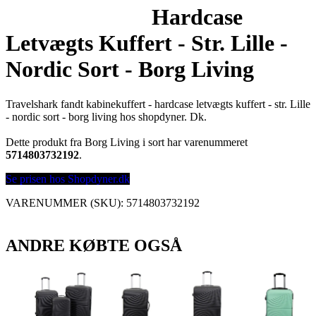
Hardcase
Letvægts Kuffert - Str. Lille -
Nordic Sort - Borg Living
Travelshark fandt kabinekuffert - hardcase letvægts kuffert - str. Lille
- nordic sort - borg living hos shopdyner. Dk.
Dette produkt fra Borg Living i sort har varenummeret
5714803732192
.
Se prisen hos Shopdyner.dk
VARENUMMER (SKU):
5714803732192
ANDRE KØBTE OGSÅ