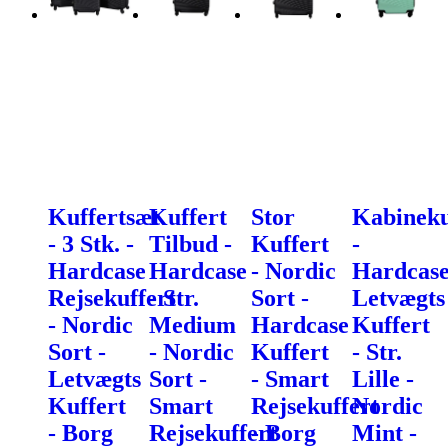
Kuffertsæt
Kuffert
Stor
Kabineku
- 3 Stk. -
Tilbud -
Kuffert
-
Hardcase
Hardcase
- Nordic
Hardcas
Rejsekuffert
- Str.
Sort -
Letvægts
- Nordic
Medium
Hardcase
Kuffert
Sort -
- Nordic
Kuffert
- Str.
Letvægts
Sort -
- Smart
Lille -
Kuffert
Smart
Rejsekuffert
Nordic
- Borg
Rejsekuffert
- Borg
Mint -