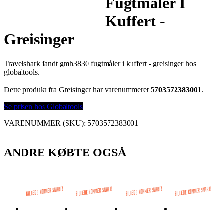
Fugtmåler I
Kuffert -
Greisinger
Travelshark fandt gmh3830 fugtmåler i kuffert - greisinger hos
globaltools.
Dette produkt fra Greisinger har varenummeret
5703572383001
.
Se prisen hos Globaltools
VARENUMMER (SKU):
5703572383001
ANDRE KØBTE OGSÅ