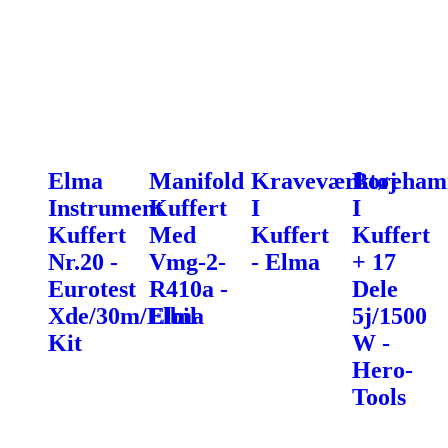
Elma
Manifold
Kraveværktøj
Boreham
Instrument
Kuffert
I
I
Kuffert
Med
Kuffert
Kuffert
Nr.20 -
Vmg-2-
- Elma
+ 17
Eurotest
R410a -
Dele
Xde/30m/Elbil
Elma
5j/1500
Kit
W -
Hero-
Tools