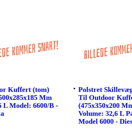
r Kuffert (tom)
Polstret Skillevæ
) 500x285x185 Mm
Til Outdoor Kuff
6 L Model: 6600/B -
(475x350x200 M
la
Volume: 32,6 L Pa
Model 6000 - Dies