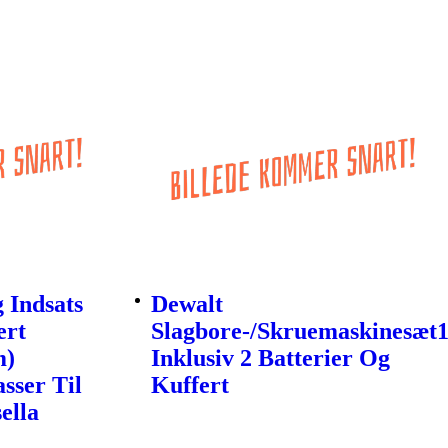
g Indsats
Dewalt
ert
Slagbore-/Skruemaskinesæt
m)
Inklusiv 2 Batterier Og
sser Til
Kuffert
ella