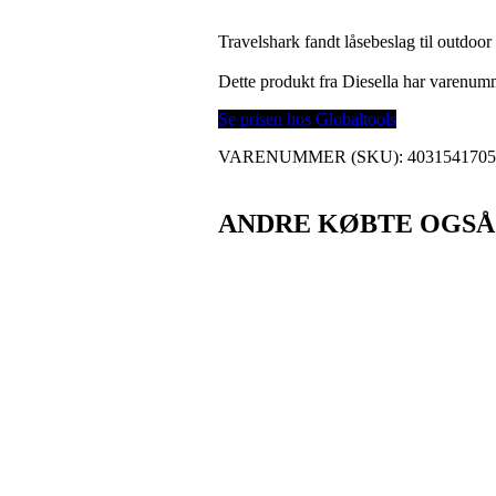
Travelshark fandt låsebeslag til outdoor
Dette produkt fra Diesella har varenu
Se prisen hos Globaltools
VARENUMMER (SKU):
403154170
ANDRE KØBTE OGSÅ