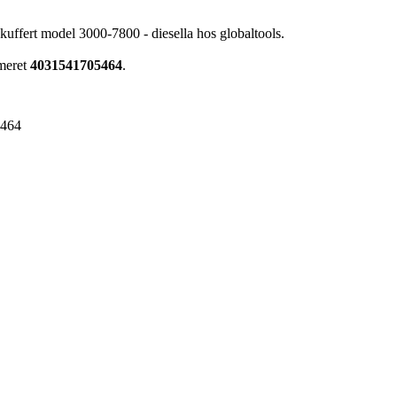
 kuffert model 3000-7800 - diesella hos globaltools.
mmeret
4031541705464
.
5464