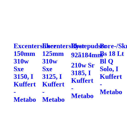
Excentersliber
Excentersliber
Rystepudser
Bore-/Sk
150mm
125mm
Bs 18 Lt
92ã184mm
310w
310w
Bl Q
210w Sr
Sxe
Sxe
Solo, I
3185, I
3150, I
3125, I
Kuffert
Kuffert
Kuffert
Kuffert
-
-
-
-
Metabo
Metabo
Metabo
Metabo