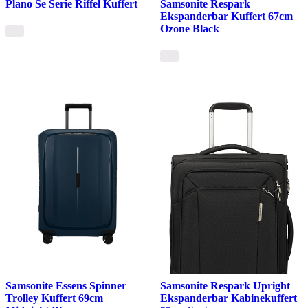
Plano Se Serie Riffel Kuffert
Samsonite Respark
Ekspanderbar Kuffert 67cm
Ozone Black
Samsonite Essens Spinner
Samsonite Respark Upright
Trolley Kuffert 69cm
Ekspanderbar Kabinekuffert