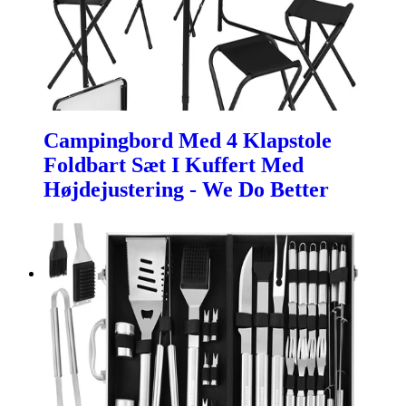
Campingbord Med 4 Klapstole
Foldbart Sæt I Kuffert Med
Højdejustering - We Do Better