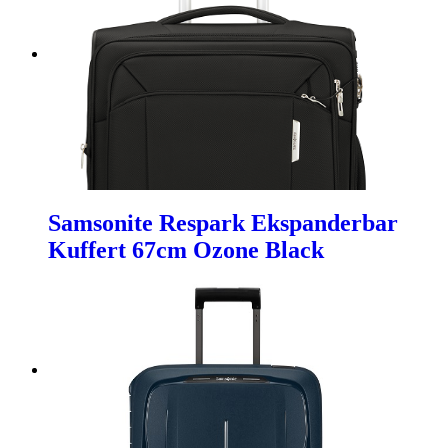
Samsonite Respark Ekspanderbar
Kuffert 67cm Ozone Black