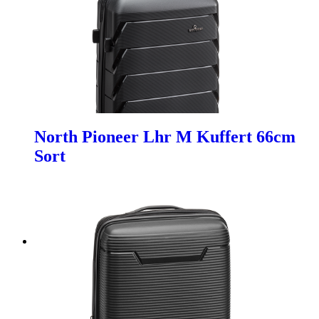
North Pioneer Lhr M Kuffert 66cm
Sort