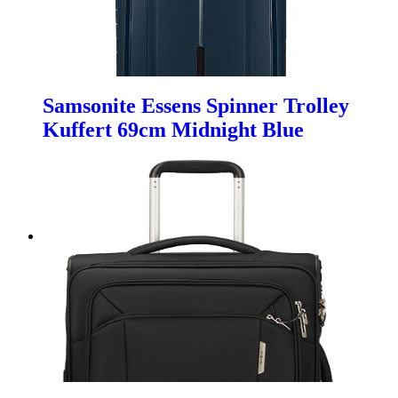
Samsonite Essens Spinner Trolley
Kuffert 69cm Midnight Blue