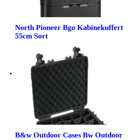
North Pioneer Bgo Kabinekuffert
55cm Sort
B&w Outdoor Cases Bw Outdoor