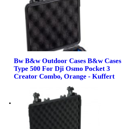
Bw B&w Outdoor Cases B&w Cases
Type 500 For Dji Osmo Pocket 3
Creator Combo, Orange - Kuffert