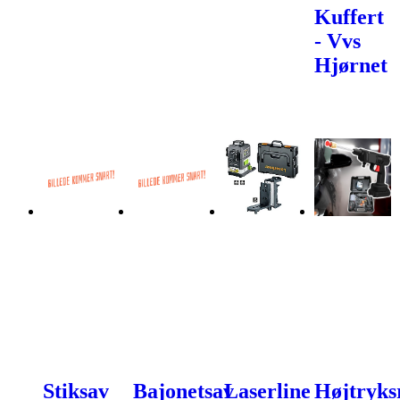
Kuffert
- Vvs
Hjørnet
Stiksav
Bajonetsav
Laserline
Højtryks