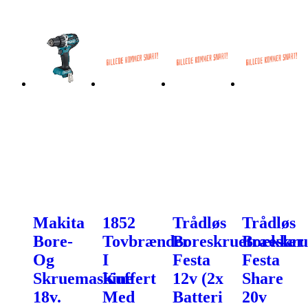
Makita
1852
Trådløs
Trådløs
Bore-
Tovbrænder
Boreskruetrækker
Boreskru
Og
I
Festa
Festa
Skruemaskine
Kuffert
12v (2x
Share
18v.
Med
Batteri
20v