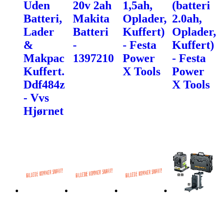
Uden
20v 2ah
1,5ah,
(batteri
Batteri,
Makita
Oplader,
2.0ah,
Lader
Batteri
Kuffert)
Oplader,
&
-
- Festa
Kuffert)
Makpac
1397210
Power
- Festa
Kuffert.
X Tools
Power
Ddf484z
X Tools
- Vvs
Hjørnet