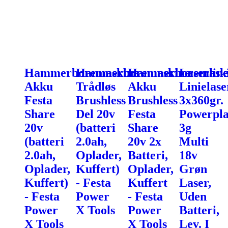
Hammerboremaskine
Hammerboremaskine
Hammerboremask
Laserlin
Akku
Trådløs
Akku
Linielase
Festa
Brushless
Brushless
3x360gr.
Share
Del 20v
Festa
Powerpl
20v
(batteri
Share
3g
(batteri
2.0ah,
20v 2x
Multi
2.0ah,
Oplader,
Batteri,
18v
Oplader,
Kuffert)
Oplader,
Grøn
Kuffert)
- Festa
Kuffert
Laser,
- Festa
Power
- Festa
Uden
Power
X Tools
Power
Batteri,
X Tools
X Tools
Lev. I