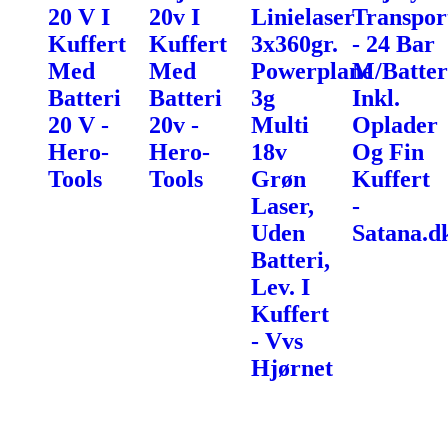
20 V I
20v I
Linielaser
Transpor
Kuffert
Kuffert
3x360gr.
- 24 Bar
Med
Med
Powerplane
M/Batter
Batteri
Batteri
3g
Inkl.
20 V -
20v -
Multi
Oplader
Hero-
Hero-
18v
Og Fin
Tools
Tools
Grøn
Kuffert
Laser,
-
Uden
Satana.d
Batteri,
Lev. I
Kuffert
- Vvs
Hjørnet