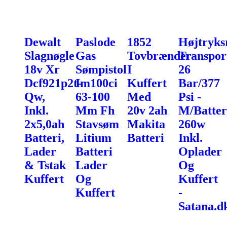
Dewalt
Paslode
1852
Højtryks
Slagnøgle
Gas
Tovbrænder
Transpor
18v Xr
Sømpistol
I
26
Dcf921p2t-
Im100ci
Kuffert
Bar/377
Qw,
63-100
Med
Psi -
Inkl.
Mm Fh
20v 2ah
M/Batter
2x5,0ah
Stavsøm
Makita
260w
Batteri,
Litium
Batteri
Inkl.
Lader
Batteri
Oplader
& Tstak
Lader
Og
Kuffert
Og
Kuffert
Kuffert
-
Satana.d