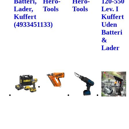
Batteri,
Hero-
Hero-
120-550
Lader,
Tools
Tools
Lev. I
Kuffert
Kuffert
(4933451133)
Uden
Batteri
&
Lader