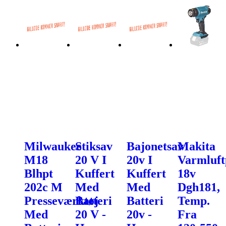
Milwaukee
Stiksav
Bajonetsav
Makita
M18
20 V I
20v I
Varmluft
Blhpt
Kuffert
Kuffert
18v
202c M
Med
Med
Dgh181,
Presseværktøj
Batteri
Batteri
Temp.
Med
20 V -
20v -
Fra