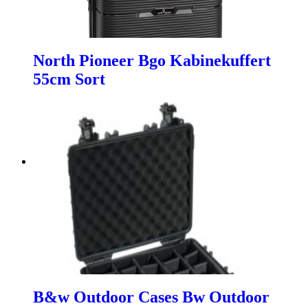
North Pioneer Bgo Kabinekuffert
55cm Sort
B&w Outdoor Cases Bw Outdoor