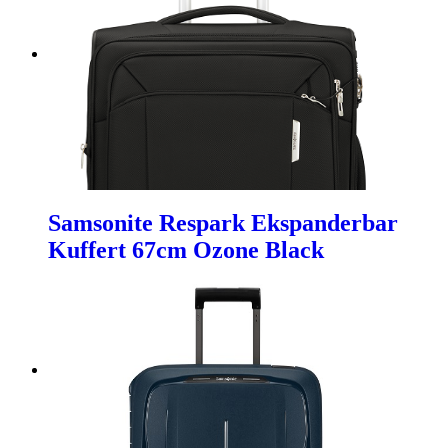
Samsonite Respark Ekspanderbar
Kuffert 67cm Ozone Black