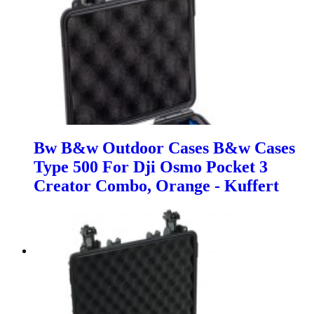
Bw B&w Outdoor Cases B&w Cases
Type 500 For Dji Osmo Pocket 3
Creator Combo, Orange - Kuffert