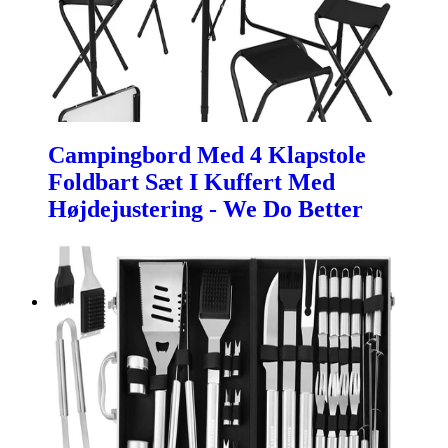
Campingbord Med 4 Klapstole
Foldbart Sæt I Kuffert Med
Højdejustering - We Do Better