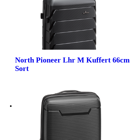
North Pioneer Lhr M Kuffert 66cm
Sort