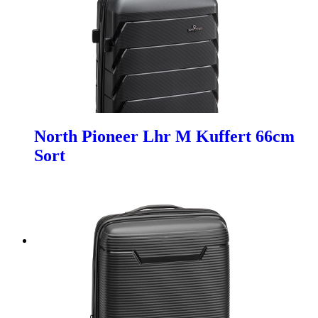
North Pioneer Lhr M Kuffert 66cm
Sort