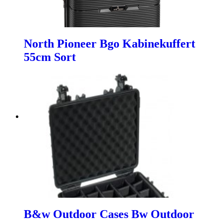
North Pioneer Bgo Kabinekuffert
55cm Sort
B&w Outdoor Cases Bw Outdoor