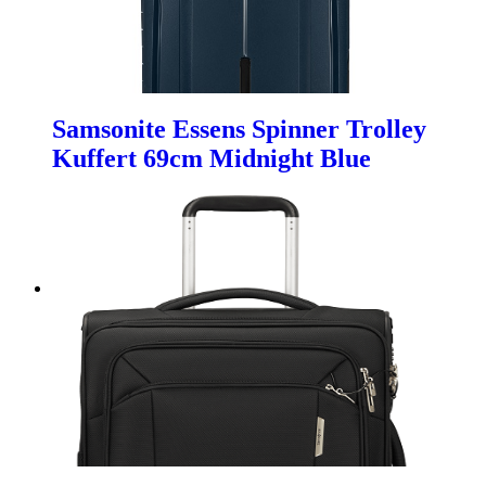
Samsonite Essens Spinner Trolley
Kuffert 69cm Midnight Blue