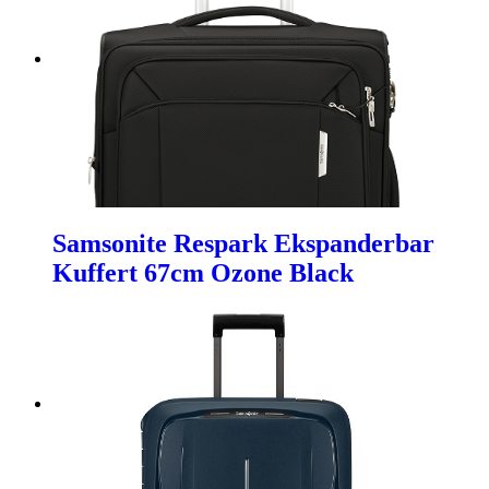
Samsonite Respark Ekspanderbar
Kuffert 67cm Ozone Black