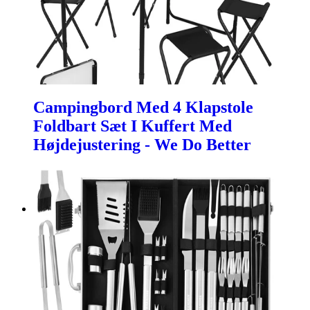
Campingbord Med 4 Klapstole
Foldbart Sæt I Kuffert Med
Højdejustering - We Do Better