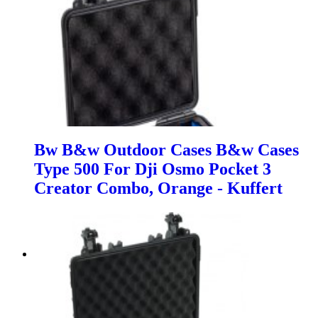
Bw B&w Outdoor Cases B&w Cases
Type 500 For Dji Osmo Pocket 3
Creator Combo, Orange - Kuffert