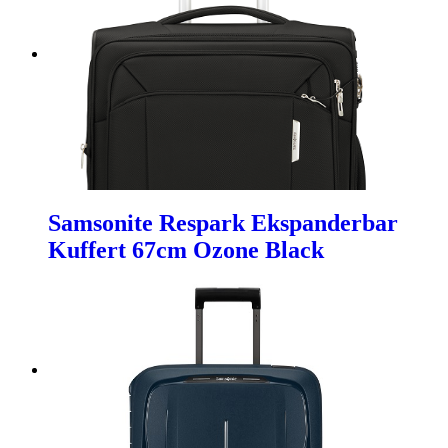
Samsonite Respark Ekspanderbar
Kuffert 67cm Ozone Black