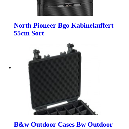
North Pioneer Bgo Kabinekuffert
55cm Sort
B&w Outdoor Cases Bw Outdoor