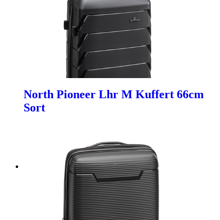
North Pioneer Lhr M Kuffert 66cm
Sort