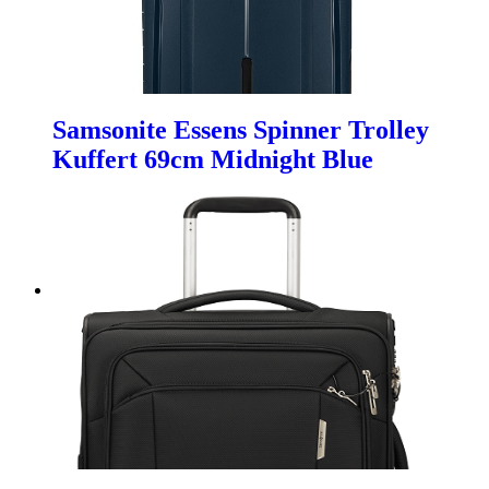
Samsonite Essens Spinner Trolley
Kuffert 69cm Midnight Blue